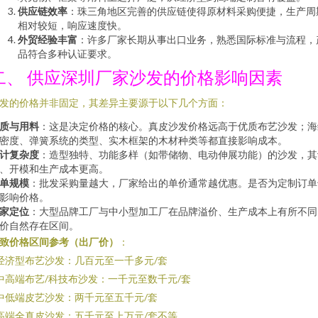
供应链效率
：珠三角地区完善的供应链使得原材料采购便捷，生产周
相对较短，响应速度快。
外贸经验丰富
：许多厂家长期从事出口业务，熟悉国际标准与流程，
品符合多种认证要求。
二、 供应深圳厂家沙发的价格影响因素
发的价格并非固定，其差异主要源于以下几个方面：
质与用料
：这是决定价格的核心。真皮沙发价格远高于优质布艺沙发；海
密度、弹簧系统的类型、实木框架的木材种类等都直接影响成本。
计复杂度
：造型独特、功能多样（如带储物、电动伸展功能）的沙发，其
、开模和生产成本更高。
单规模
：批发采购量越大，厂家给出的单价通常越优惠。是否为定制订单
影响价格。
家定位
：大型品牌工厂与中小型加工厂在品牌溢价、生产成本上有所不同
价自然存在区间。
致价格区间参考（出厂价）
：
 经济型布艺沙发：几百元至一千多元/套
 中高端布艺/科技布沙发：一千元至数千元/套
 中低端皮艺沙发：两千元至五千元/套
 高端全真皮沙发：五千元至上万元/套不等