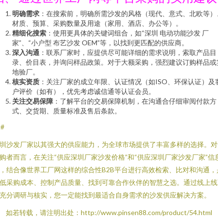
明确需求
：在搜索前，明确所需沙发的风格（现代、意式、北欧等）
材质、预算、采购数量及用途（家用、酒店、办公等）。
精细化搜索
：使用更具体的关键词组合，如“深圳 电动功能沙发 厂
家”、“小户型 布艺沙发 OEM”等，以找到更匹配的供应商。
深入沟通
：联系厂家时，应提供尽可能详细的需求说明，索取产品目
录、价目表，并询问样品政策。对于大额采购，强烈建议订购样品或
地验厂。
核实资质
：关注厂家的成立年限、认证情况（如ISO、环保认证）及
户评价（如有），优先考虑诚信通等认证会员。
关注交易保障
：了解平台的交易保障机制，在沟通合仔细审阅付款方
式、交货期、质量标准及售后条款。
##
圳沙发厂家以其强大的供应能力，为全球市场提供了丰富多样的选择。对
购者而言，在关注“供应深圳厂家沙发价格”和“供应深圳厂家沙发厂家”信
，结合像世界工厂网这样的综合性B2B平台进行高效检索、比对和沟通，
低采购成本、控制产品质量、找到可靠合作伙伴的智慧之选。通过线上线
充分调研与核实，您一定能找到最适合自身需求的沙发供应解决方案。
如若转载，请注明出处：http://www.pinsen88.com/product/54.html