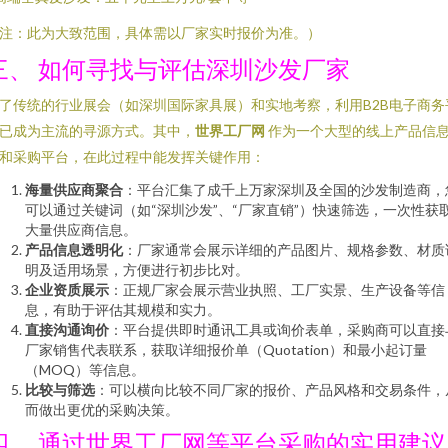
注：此为大致范围，具体需以厂家实时报价为准。）
三、 如何寻找与评估深圳沙发厂家
了传统的行业展会（如深圳国际家具展）和实地考察，利用B2B电子商务
已成为主流的寻源方式。其中，
世界工厂网
作为一个大型的线上产品信
和采购平台，在此过程中能发挥关键作用：
海量供应商聚合
：平台汇集了成千上万家深圳及全国的沙发制造商，
可以通过关键词（如“深圳沙发”、“厂家直销”）快速筛选，一次性获
大量供应商信息。
产品信息透明化
：厂家通常会展示详细的产品图片、规格参数、材质
明及适用场景，方便进行初步比对。
企业资质展示
：正规厂家会展示营业执照、工厂实景、生产设备等信
息，有助于评估其规模和实力。
直接沟通询价
：平台提供即时通讯工具或询价表单，采购商可以直接
厂家销售代表联系，获取详细报价单（Quotation）和最小起订量
（MOQ）等信息。
比较与筛选
：可以横向比较不同厂家的报价、产品风格和交易条件，
而做出更优的采购决策。
四、 通过世界工厂网等平台采购的实用建议