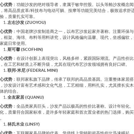
心优势
：功能沙发的绝对领导者，隶属于敏华控股。以头等舱沙发概念闻
，将高品质皮革/科技布与电动可躺、按摩等功能完美结合，极致追求舒
验，质量扎实可靠。
左右沙发 (ZUOYOU)
心优势
：中国老牌沙发制造商之一，以布艺沙发起家并著称。注重环保与
，框架、海绵、布料等用料讲究，设计风格偏向温馨、现代，坐感偏软，
家庭日常使用。
斯可馨 (SCOFHIN)
心优势
：在设计创新上表现突出，风格多样，紧跟国际潮流。产品性价比
，在工艺和材质上不断升级，尤其在现代布艺沙发领域拥有良好口碑。
联邦·米尼 (FEDERAL MINI)
心优势
：联邦家私旗下品牌，传承了联邦的高品质基因。注重整体家居搭
，沙发设计富有艺术感和文化气息，工艺精细，用料扎实，尤其擅长实木
体的结合。
全友家居 (QUANU)
心优势
：全品类家具巨头，沙发产品以极高的性价比著称。设计年轻化、
化，质量符合国家标准，是许多年轻家庭和首次置业者的热门选择，购买
。
林氏木业 (LINSY)
心优势
：互联网家具品牌的代表，凭借线上营销和超高性价比迅速崛起。