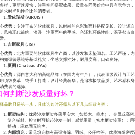
多样，更新速度快，注重空间搭配效果。质量在同类价位中具有竞争力，
追求时尚和性价比的消费者。
爱依瑞斯 (AIRUISI)
心优势
：专注于布艺软体家具，以时尚的色彩和面料搭配见长。设计源自
，风格现代简约、浪漫，注重面料的手感、色泽和环保性能，深受都市白
爱。
吉斯家具 (JISI)
心优势
：北方重要的软体家具生产商，以沙发和床垫闻名。工艺严谨，内
构如弹簧系统等基础扎实，坐感支撑性好，耐用度高，口碑良好。
夏图 (Chateau d‘Ax)
心优势
：源自意大利的高端品牌（在国内有生产），代表顶级设计与工艺
用顶级皮革、纯手工打造，设计经典奢华，是追求极致品质、艺术感和身
消费者的选择。
如何判断沙发质量好坏？
择品牌只是第一步，具体选购时还需从以下几点细致考察：
框架结构
：优质沙发框架多采用实木（如松木、桦木）、金属或高密
复合板材。检查时可抬起沙发一侧，感觉重量（实木框架较重）；用
摇动，应稳固无响声。
内部填充
：常见填充物有高弹海绵、羽绒、公仔棉等。优质海绵密度