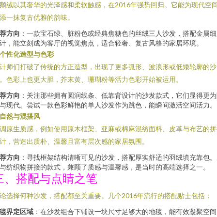
鹅绒以其奢华的光泽感和柔软触感，在2016年强势回归。它能为现代空
添一抹复古优雅的韵味。
荐方向
：一款宝石绿、脏粉色或经典焦糖色的丝绒三人沙发，搭配金属细
计，能立刻成为客厅的视觉焦点，适合轻奢、复古风格的家居环境。
个性化造型与色彩
计师们打破了传统的方正造型，出现了更多弧形、波浪形或低矮轮廓的沙
。色彩上也更大胆，芥末黄、珊瑚粉等活力色彩开始被运用。
荐方向
：关注那些拥有圆润线条、低靠背设计的沙发款式，它们显得更为
与现代。尝试一款色彩鲜艳的单人沙发作为跳色，能瞬间激活空间活力。
自然与混搭风
调原生质感，例如使用原木框架、亚麻或棉麻混纺面料、皮革与布艺的拼
计，营造出质朴、温馨且富有层次感的家居氛围。
荐方向
：寻找框架结构清晰可见的沙发，搭配厚实舒适的羽绒填充靠包。
与纺织物拼接的款式，兼顾了质感与温馨感，是当时的高端选择之一。
三、搭配与点睛之笔
论选择何种沙发，搭配都至关重要。几个2016年流行的搭配贴士包括：
毯界定区域
：在沙发组合下铺设一块尺寸足够大的地毯，能有效凝聚空间