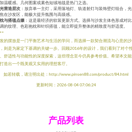
加温暖感。几何图案或素色短绒地毯是热门之选。
光营造层次
：放弃单一主灯，采用落地灯、轨道射灯与装饰壁灯组合，光
焦在沙发区，能极大提升氛围与高级感。
枕与搭毯点缀
：这是最经济的软装更新方式。选择与沙发主体色形成对比
调的纹理、色彩抱枕和针织搭毯，能立即提升整体的精致度与舒适度。
**
发的摆放是一门平衡艺术与生活的学问，而选择一款契合潮流与心意的沙
，则是为家定下基调的关键一步。回顾2016年的设计，我们看到了对个
、舒适性与功能性的深度探索，这些理念至今仍具参考价值。希望本文能
打造出一个既美观又实用的理想客厅。
如若转载，请注明出处：http://www.pinsen88.com/product/84.html
更新时间：2026-08-04 07:06:24
产品列表