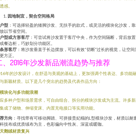
透感。
因地制宜，契合空间格局
户型
：可选择轻盈的矮脚沙发、无扶手的款式，或灵活的模块化沙发，靠
放以节省空间。
户型或方形客厅
：可尝试将沙发置于客厅中央，作为空间隔断，背后放置
或餐边柜，巧妙划分功能区。
条形客厅
：将沙发垂直于长边摆放，可以有效“切断”过长的视觉，让空间
更方正。
二、2016年沙发新品潮流趋势与推荐
016年的沙发设计，在舒适与美观的基础上，更加强调个性表达、多功能
与新颖材质。以下是几个突出的趋势及代表作品方向：
模块化与多功能浪潮
应多种户型和场景需求，可自由组合、拆分的模块沙发成为主流。许多新
集成了储物、伸缩变床、内置充电接口等实用功能。
荐方向
：寻找带有可移动脚踏、可拼接贵妃榻的L型模块沙发，材质以耐
科技布或优质绒布为主，色彩偏向中性灰、深蓝或暖咖。
天鹅绒材质复兴