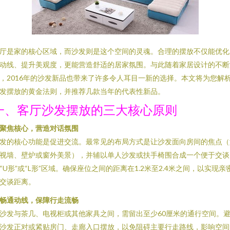
厅是家的核心区域，而沙发则是这个空间的灵魂。合理的摆放不仅能优化
动线、提升美观度，更能营造舒适的居家氛围。与此随着家居设计的不断
，2016年的沙发新品也带来了许多令人耳目一新的选择。本文将为您解
发摆放的黄金法则，并推荐几款当年的代表性新品。
一、客厅沙发摆放的三大核心原则
聚焦核心，营造对话氛围
发的核心功能是促进交流。最常见的布局方式是让沙发面向房间的焦点（
视墙、壁炉或窗外美景），并辅以单人沙发或扶手椅围合成一个便于交谈
“U形”或“L形”区域。确保座位之间的距离在1.2米至2.4米之间，以实现亲
交谈距离。
畅通动线，保障行走流畅
沙发与茶几、电视柜或其他家具之间，需留出至少60厘米的通行空间。
沙发正对或紧贴房门、走廊入口摆放，以免阻碍主要行走路线，影响空间