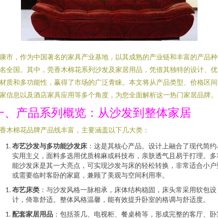
康市，作为中国著名的家具产业基地，以其成熟的产业链和丰富的产品种
名全国。其中，莞香木棉花系列沙发及家居用品，凭借其独特的设计、优
材质和多功能性，赢得了市场的广泛青睐。本文将从产品类型、价格区间
家信息以及酒店家具应用等多个角度，为您全面解析这一热门家居品牌。
一、产品系列概览：从沙发到整体家居
香木棉花品牌产品线丰富，主要涵盖以下几大类：
布艺沙发与多功能沙发床
：这是其核心产品。设计上融合了现代简约
实用主义，面料多选用优质棉麻或科技布，亲肤透气且易于打理。多
能沙发床是其一大亮点，可实现沙发与床的轻松转换，非常适合小户
或需要临时客卧的家庭，兼顾了美观与空间利用率。
布艺床类
：与沙发风格一脉相承，床体结构稳固，床头常采用软包设
计，倚靠舒适。整体风格温馨，能有效提升卧室的格调与舒适度。
配套家居用品
：包括茶几、电视柜、餐桌椅等，形成完整的客厅、卧