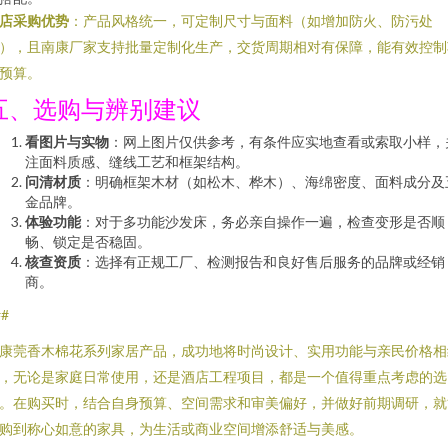
店采购优势
：产品风格统一，可定制尺寸与面料（如增加防火、防污处
），且南康厂家支持批量定制化生产，交货周期相对有保障，能有效控制
预算。
五、选购与辨别建议
看图片与实物
：网上图片仅供参考，有条件应实地查看或索取小样，
注面料质感、缝线工艺和框架结构。
问清材质
：明确框架木材（如松木、桦木）、海绵密度、面料成分及
金品牌。
体验功能
：对于多功能沙发床，务必亲自操作一遍，检查变形是否顺
畅、锁定是否稳固。
核查资质
：选择有正规工厂、检测报告和良好售后服务的品牌或经销
商。
##
康莞香木棉花系列家居产品，成功地将时尚设计、实用功能与亲民价格相
，无论是家庭日常使用，还是酒店工程项目，都是一个值得重点考虑的选
。在购买时，结合自身预算、空间需求和审美偏好，并做好前期调研，就
购到称心如意的家具，为生活或商业空间增添舒适与美感。