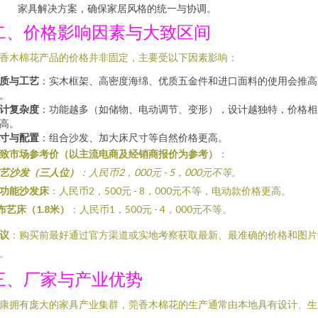
家具解决方案，确保家居风格的统一与协调。
二、价格影响因素与大致区间
香木棉花产品的价格并非固定，主要受以下因素影响：
质与工艺
：实木框架、高密度海绵、优质五金件和进口面料的使用会推高
。
计复杂度
：功能越多（如储物、电动调节、变形），设计越独特，价格相
高。
寸与配置
：组合沙发、加大床尺寸等自然价格更高。
致市场参考价（以主流电商及经销商报价为参考）
：
艺沙发（三人位）
：人民币2，000元 - 5，000元不等。
功能沙发床
：人民币2，500元 - 8，000元不等，电动款价格更高。
布艺床（1.8米）
：人民币1，500元 - 4，000元不等。
议
：购买前最好通过官方渠道或实地考察获取最新、最准确的价格和图片
。
三、厂家与产业优势
康拥有庞大的家具产业集群，莞香木棉花的生产通常由本地具有设计、生