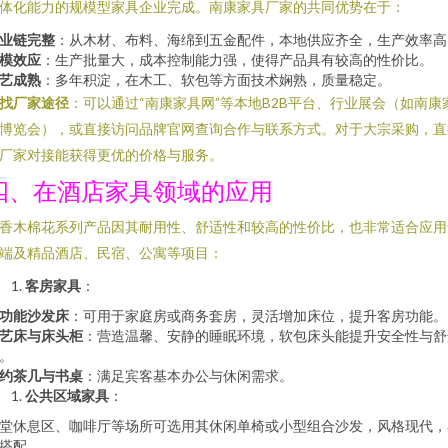
体化能力的规模型家具企业完成。南康家具厂家的共同优势在于：
业链完整
：从木材、布料、海绵到五金配件，本地供应齐全，生产效率高
模效应
：生产批量大，成本控制能力强，使得产品具有较高的性价比。
艺成熟
：多年积淀，在木工、软包等方面技术娴熟，质量稳定。
找厂家途径
：可以通过“南康家具网”等本地B2B平台、行业展会（如南康
博览会），或直接访问品牌官网查询合作与联系方式。对于大宗采购，直
厂家对接能获得更优的价格与服务。
四、在酒店家具领域的应用
香木棉花系列产品因其耐用性、舒适性和较高的性价比，也非常适合应用
端及精品酒店、民宿、公寓等项目：
客房家具
：
功能沙发床
：可用于家庭房或商务套房，灵活增加床位，提升客房功能。
艺床与床头柜
：营造温馨、安静的睡眠环境，软包床头能提升安全性与舒
。
约茶几与书桌
：满足宾客基本办公与休闲需求。
公共区域家具
：
堂休息区、咖啡厅等场所可选用其休闲单椅或小型组合沙发，风格现代，
搭配。