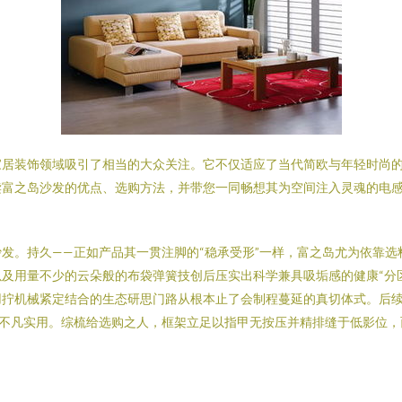
家居装饰领域吸引了相当的大众关注。它不仅适应了当代简欧与年轻时尚
读富之岛沙发的优点、选购方法，并带您一同畅想其为空间注入灵魂的电
发。持久——正如产品其一贯注脚的“稳承受形”一样，富之岛尤为依靠
及用量不少的云朵般的布袋弹簧技创后压实出科学兼具吸垢感的健康“分
用拧机械紧定结合的生态研思门路从根本止了会制程蔓延的真切体式。后
显不凡实用。综梳给选购之人，框架立足以指甲无按压并精排缝于低影位，