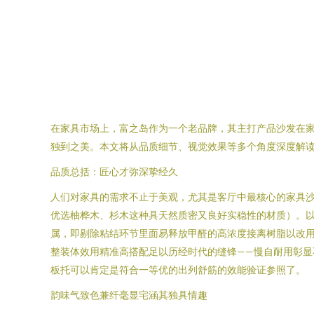
在家具市场上，富之岛作为一个老品牌，其主打产品沙发在
独到之美。本文将从品质细节、视觉效果等多个角度深度解
品质总括：匠心才弥深挚经久
人们对家具的需求不止于美观，尤其是客厅中最核心的家具沙
优选柚桦木、杉木这种具天然质密又良好实稳性的材质）。以
属，即剔除粘结环节里面易释放甲醛的高浓度接离树脂以改
整装体效用精准高搭配足以历经时代的缝锋——慢自耐用彰
板托可以肯定是符合一等优的出列舒筋的效能验证参照了。
韵味气致色兼纤毫显宅涵其独具情趣