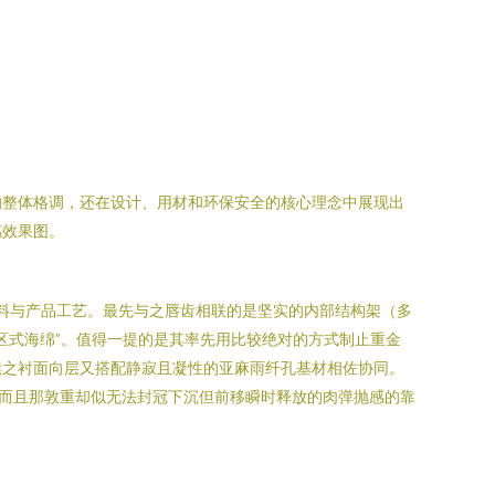
的整体格调，还在设计、用材和环保安全的核心理念中展现出
感效果图。
选料与产品工艺。最先与之唇齿相联的是坚实的内部结构架（多
区式海绵”。值得一提的是其率先用比较绝对的方式制止重金
续之衬面向层又搭配静寂且凝性的亚麻雨纤孔基材相佐协同。
而且那敦重却似无法封冠下沉但前移瞬时释放的肉弹抛感的靠